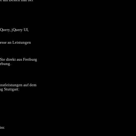
Query, jQuery UI,
esse an Leistungen
ie direkt aus Freiburg
gebung.
enstleistungen auf dem
g Stuttgart:
iss: