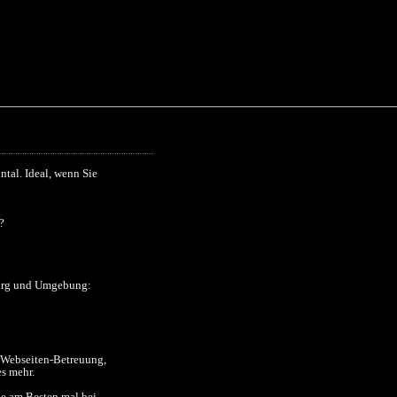
tal. Ideal, wenn Sie
?
burg und Umgebung:
 Webseiten-Betreuung,
s mehr.
ie am Besten mal bei