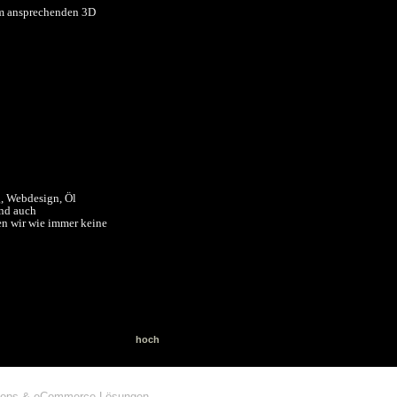
 im ansprechenden 3D
, Webdesign, Öl
und auch
en wir wie immer keine
hoch
shops & eCommerce-Lösungen