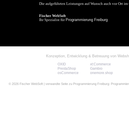
Die aufgeführten Leistungen auf Wunsch auch vor Ort im
Fischer WebSoft
Ihr Spezialist für
Programmierung Freiburg
Konzeption, Entwicklung & Betreuung von Web
OXID
xt:Commerce
PrestaShop
Gambio
osCommerce
onemore.shop
© 2026
Fischer WebSoft
| verwandte Seite zu
Programmierung Freiburg
:
Programmier