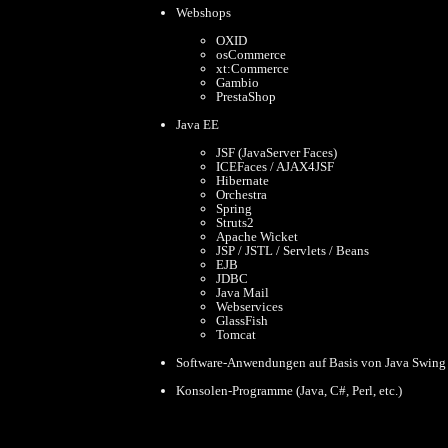
Webshops
OXID
osCommerce
xt:Commerce
Gambio
PrestaShop
Java EE
JSF (JavaServer Faces)
ICEFaces / AJAX4JSF
Hibernate
Orchestra
Spring
Struts2
Apache Wicket
JSP / JSTL / Servlets / Beans
EJB
JDBC
Java Mail
Webservices
GlassFish
Tomcat
Software-Anwendungen auf Basis von Java Swing
Konsolen-Programme (Java, C#, Perl, etc.)